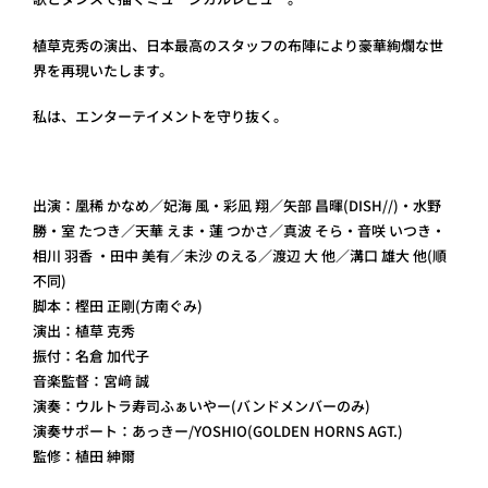
植草克秀の演出、日本最高のスタッフの布陣により豪華絢爛な世
界を再現いたします。
私は、エンターテイメントを守り抜く。
出演：凰稀 かなめ／妃海 風・彩凪 翔／矢部 昌暉(DISH//)・水野
勝・室 たつき／天華 えま・蓮 つかさ／真波 そら・音咲 いつき・
相川 羽香 ・田中 美有／未沙 のえる／渡辺 大 他／溝口 雄大 他(順
不同)
脚本：樫田 正剛(方南ぐみ)
演出：植草 克秀
振付：名倉 加代子
音楽監督：宮﨑 誠
演奏：ウルトラ寿司ふぁいやー(バンドメンバーのみ)
演奏サポート：あっきー/YOSHIO(GOLDEN HORNS AGT.)
監修：植田 紳爾