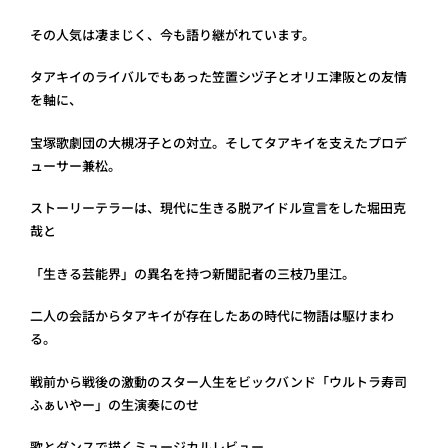
その人気は凄まじく、今も語り継がれています。
タアキイのライバルでもあった笠置シヅ子とオリエ津阪との友情
を軸に、
宝塚歌劇団の大槻冴子との対立。そしてタアキイを支えたプロデ
ューサー兼松。
ストーリーテラーは、現代に生きる脱アイドル宣言をした堀田克
哉と
「生きる芸能界」の異名を持つ新聞記者の三枝乃里江。
二人の会話からタアキイが存在したあの時代に物語は駆けまわ
る。
戦前から戦後の激動のスター人生をビックバンド「ウルトラ寿司
ふぁいやー」の生演奏にのせ
歌とダンスで描くミュージカルレビュー。